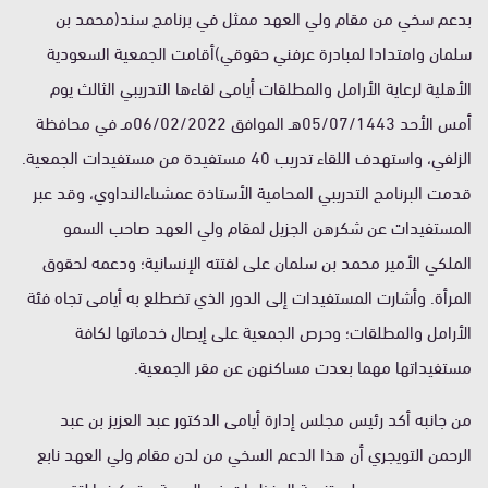
بدعم سخي من مقام ولي العهد ممثل في برنامج سند(محمد بن
سلمان وامتدادا لمبادرة عرفني حقوقي)أقامت الجمعية السعودية
الأهلية لرعاية الأرامل والمطلقات أيامى لقاءها التدريبي الثالث يوم
أمس الأحد 05/07/1443هـ الموافق 06/02/2022مـ في محافظة
الزلفي، واستهدف اللقاء تدريب 40 مستفيدة من مستفيدات الجمعية.
قدمت البرنامج التدريبي المحامية الأستاذة عمشىاءالنداوي، وقد عبر
المستفيدات عن شكرهن الجزيل لمقام ولي العهد صاحب السمو
الملكي الأمير محمد بن سلمان على لفتته الإنسانية؛ ودعمه لحقوق
المرأة. وأشارت المستفيدات إلى الدور الذي تضطلع به أيامى تجاه فئة
الأرامل والمطلقات؛ وحرص الجمعية على إيصال خدماتها لكافة
مستفيداتها مهما بعدت مساكنهن عن مقر الجمعية.
من جانبه أكد رئيس مجلس إدارة أيامى الدكتور عبد العزيز بن عبد
الرحمن التويجري أن هذا الدعم السخي من لدن مقام ولي العهد نابع
من حرص سموه على تنمية المنظمات غير الربحية؛ وتمكينها لتقوم