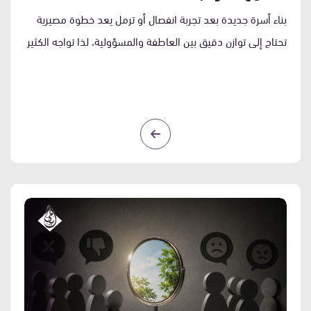
بناء أسرة جديدة بعد تجربة انفصال أو ترمل يعد خطوة مصيرية
تحتاج إلى توازن دقيق بين العاطفة والمسؤولية، لذا تواجه الكثير
من النساء حيرة حقيقية عند الاستعداد للزواج مرة أخرى، حيث
تتداخل الرغبة في الأمان الفردي مع الخوف على استقرار الأبناء
النفسي والتربوي.
في هذا المقال، ومن واقع خبرتنا في جمعية
أيامى لدعم الأرامل والمطلقات، نقدم لكِ دليلاً شاملاً لتقييم
جاهزيتك العاطفية، والتعرف على المعايير والخطوات العملية
التي تضمن لكِ ولأطفالك الانتقال نحو حياة مشتركة مستقرة
وناجحة.
التعافي النفسي من التجربة
السابقة
إن الاستعداد للزواج مرة أخرى يتطلب إغلاق الصفحات السابقة
بشكل كامل وحاسم، حتى لا تتحول العلاقة الجديدة إلى مجرد رد